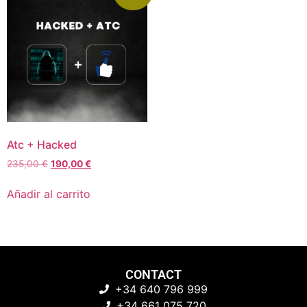
Atc + Hacked
235,00
€
190,00
€
Añadir al carrito
CONTACT
+34 640 796 999
+34 661 075 720