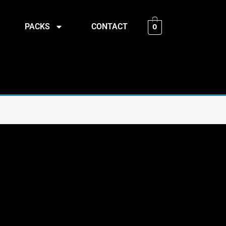
PACKS
CONTACT
0